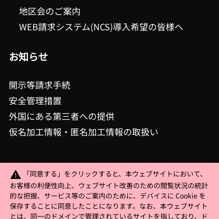
地区会のご案内
WEB請求システム(NCS)導入希望の皆様へ
お知らせ
開示等請求手続
安全管理措置
外国にある第三者への提供
仮名加工情報・匿名加工情報の取扱い
「同意する」をクリックすると、本ウェブサイトにおいて、
warning
お客様の利便性向上、ウェブサイト改善のための閲覧状況の統計
的な把握、サービス等のご案内のために、デバイスに Cookie を
保存することに同意したことになります。なお、本ウェブサイト
プライバシーポリシー
とは、同一のドメインで管理されているサイトを指しており、ド